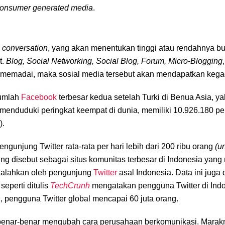
 consumer generated media
.
k
conversation
, yang akan menentukan tinggi atau rendahnya b
t.
Blog, Social Networking, Social Blog, Forum, Micro-Blogging
ng memadai, maka sosial media tersebut akan mendapatkan kega
jumlah
Facebook
terbesar kedua setelah Turki di Benua Asia, ya
menduduki peringkat keempat di dunia, memiliki 10.926.180 p
).
pengunjung Twitter rata-rata per hari lebih dari 200 ribu orang
(u
ing disebut sebagai situs komunitas terbesar di Indonesia yang 
dikalahkan oleh pengunjung
Twitter
asal Indonesia. Data ini juga 
eperti ditulis
TechCrunh
mengatakan pengguna Twitter di Ind
 pengguna Twitter global mencapai 60 juta orang.
 benar-benar mengubah cara perusahaan berkomunikasi. Marak