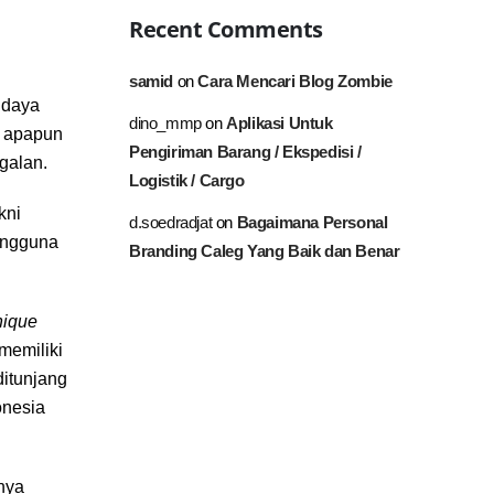
Recent Comments
samid
Cara Mencari Blog Zombie
on
udaya
Aplikasi Untuk
dino_mmp
on
, apapun
Pengiriman Barang / Ekspedisi /
galan.
Logistik / Cargo
kni
Bagaimana Personal
d.soedradjat
on
engguna
Branding Caleg Yang Baik dan Benar
nique
memiliki
ditunjang
onesia
nya