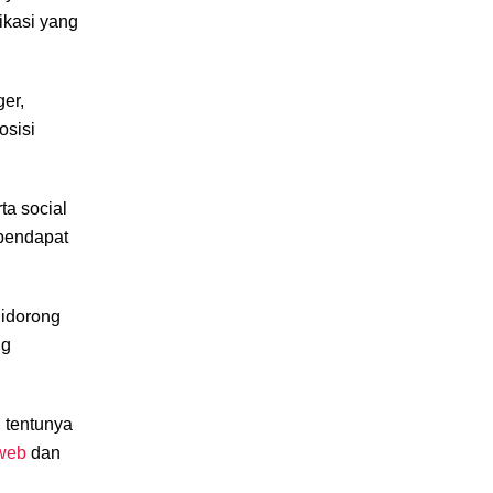
ikasi yang
er,
osisi
ta social
 pendapat
didorong
ng
n tentunya
 web
dan