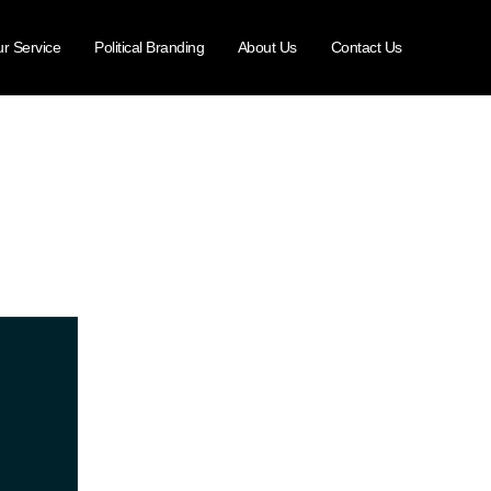
r Service
Political Branding
About Us
Contact Us