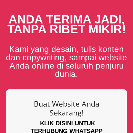
ANDA TERIMA JADI,
TANPA RIBET MIKIR!
Kami yang desain, tulis konten
dan copywriting, sampai website
Anda online di seluruh penjuru
dunia.
Buat Website Anda
Sekarang!
KLIK DISINI UNTUK
TERHUBUNG WHATSAPP