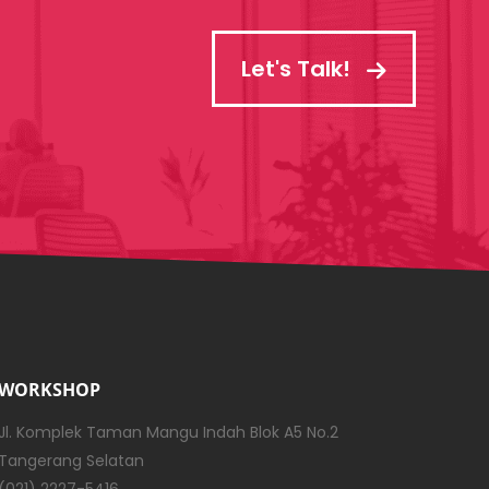
Let's Talk!
WORKSHOP
Jl. Komplek Taman Mangu Indah Blok A5 No.2
Tangerang Selatan