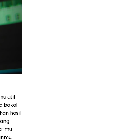
ulatif,
a bakal
an hasil
yang
ra-mu
anmu.