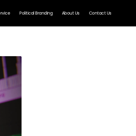
rvice
Political Branding
About Us
Contact Us