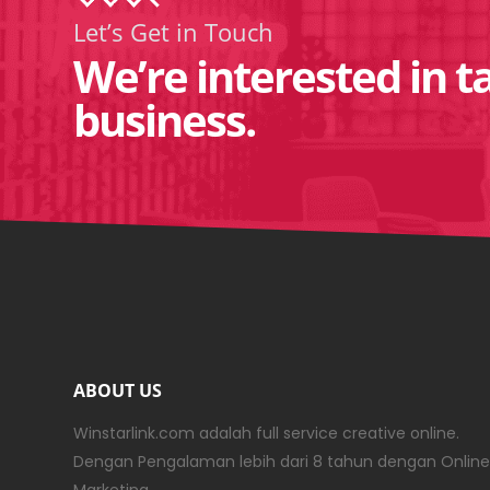
Let’s Get in Touch
We’re interested in t
business.
ABOUT US
Winstarlink.com adalah full service creative online.
Dengan Pengalaman lebih dari 8 tahun dengan Online