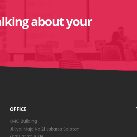
alking about your
OFFICE
KMO Building
Jl.Kyai Maja No.21 Jakarta Selatan