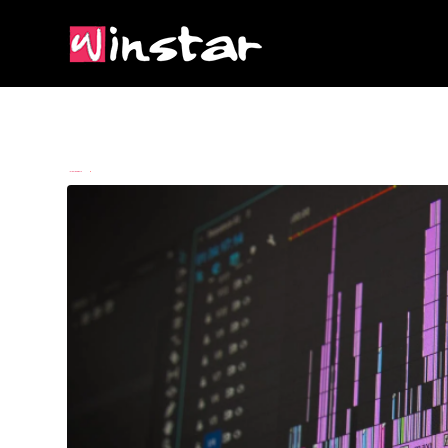
By
Imam Budianto