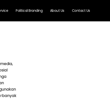
rvice
Political Branding
About Us
Contact Us
 media,
sial
enga
an
ggunakan
erbanyak