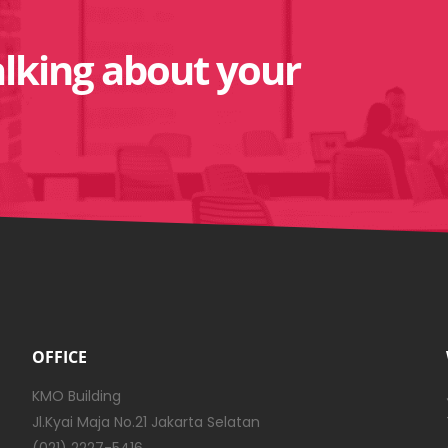
alking about your
OFFICE
KMO Building
Jl.Kyai Maja No.21 Jakarta Selatan