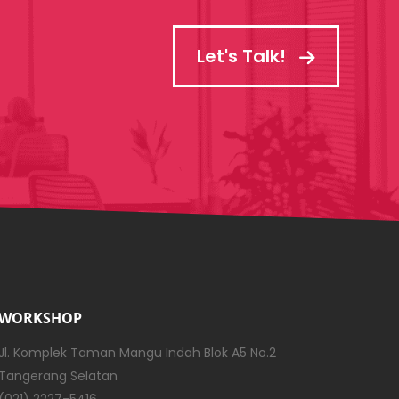
Let's Talk!
WORKSHOP
Jl. Komplek Taman Mangu Indah Blok A5 No.2
Tangerang Selatan