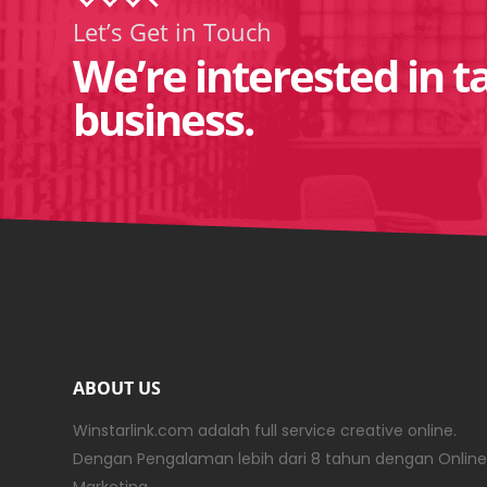
Let’s Get in Touch
We’re interested in t
business.
ABOUT US
Winstarlink.com adalah full service creative online.
Dengan Pengalaman lebih dari 8 tahun dengan Online