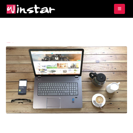
By
Imam Budianto