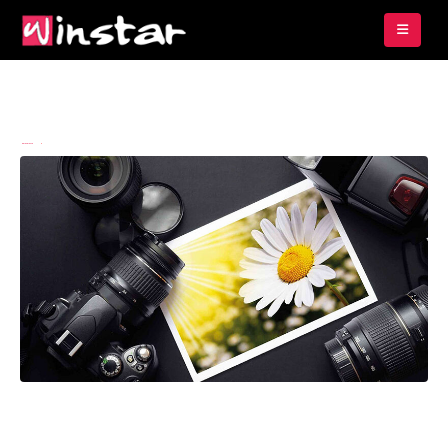
By
Bintangraksa