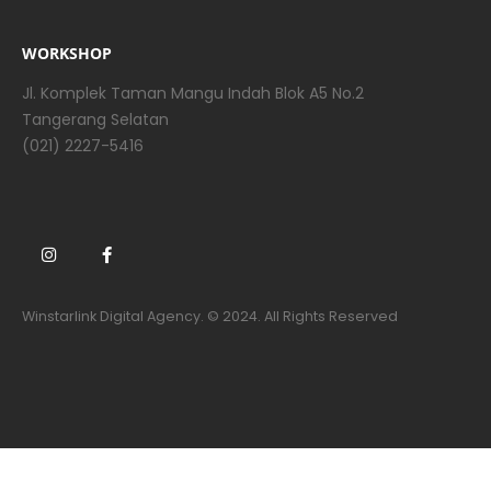
WORKSHOP
Jl. Komplek Taman Mangu Indah Blok A5 No.2
Tangerang Selatan
(021) 2227-5416
Winstarlink Digital Agency. © 2024. All Rights Reserved