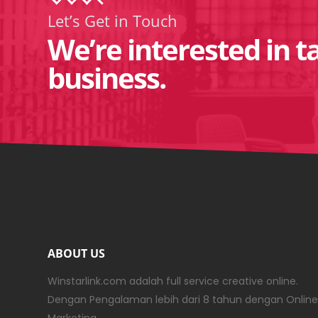
Let’s Get in Touch
We’re interested in t
business.
ABOUT US
Winstarlink.com adalah full service creative online.
Dengan Pengalaman lebih dari 8 tahun dengan Online