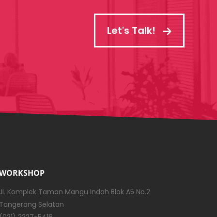
Let's Talk!
WORKSHOP
Jl. Komplek Taman Mangu Indah Blok A5 No.2
Tangerang Selatan