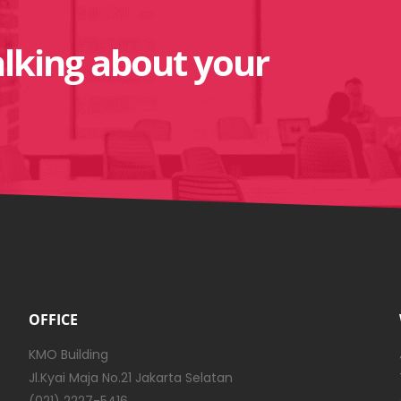
alking about your
OFFICE
KMO Building
Jl.Kyai Maja No.21 Jakarta Selatan