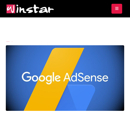
By
Bintangraksa