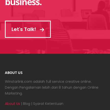
business.
Let's Talk!
ABOUT US
Winstarlink.com adalah full service creative online.
Dengan Pengalaman lebih dari 8 tahun dengan Online
Marketing.
About Us
|
Blog
|
Syarat Ketentuan