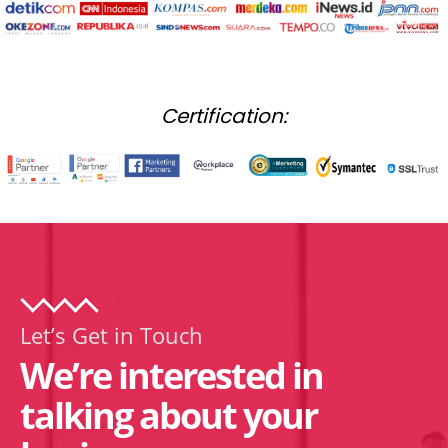
Certification:
Let’s Get in Touch
We’re interested in
talking about your