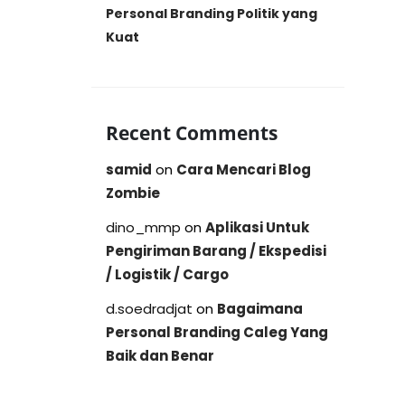
Personal Branding Politik yang
Kuat
Recent Comments
samid
on
Cara Mencari Blog
Zombie
dino_mmp
on
Aplikasi Untuk
Pengiriman Barang / Ekspedisi
/ Logistik / Cargo
d.soedradjat
on
Bagaimana
Personal Branding Caleg Yang
Baik dan Benar