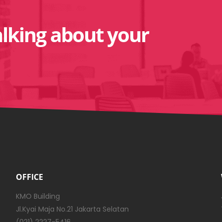
alking about your
OFFICE
KMO Building
Jl.Kyai Maja No.21 Jakarta Selatan