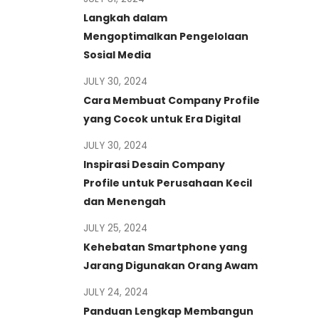
Langkah dalam
Mengoptimalkan Pengelolaan
Sosial Media
JULY 30, 2024
Cara Membuat Company Profile
yang Cocok untuk Era Digital
JULY 30, 2024
Inspirasi Desain Company
Profile untuk Perusahaan Kecil
dan Menengah
JULY 25, 2024
Kehebatan Smartphone yang
Jarang Digunakan Orang Awam
JULY 24, 2024
Panduan Lengkap Membangun