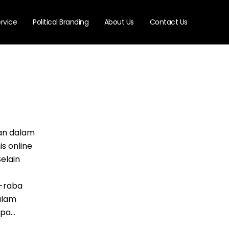
rvice
Political Branding
About Us
Contact Us
kan dalam
s online
elain
a-raba
alam
a...