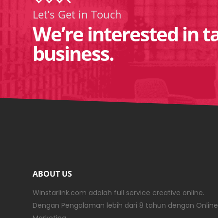
Let’s Get in Touch
We’re interested in t
business.
ABOUT US
Winstarlink.com adalah full service creative online.
Dengan Pengalaman lebih dari 8 tahun dengan Online