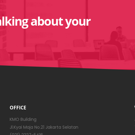
alking about your
OFFICE
KMO Building
Jl.Kyai Maja No.21 Jakarta Selatan