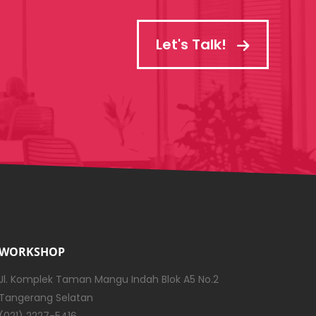
Let's Talk!
WORKSHOP
Jl. Komplek Taman Mangu Indah Blok A5 No.2
Tangerang Selatan