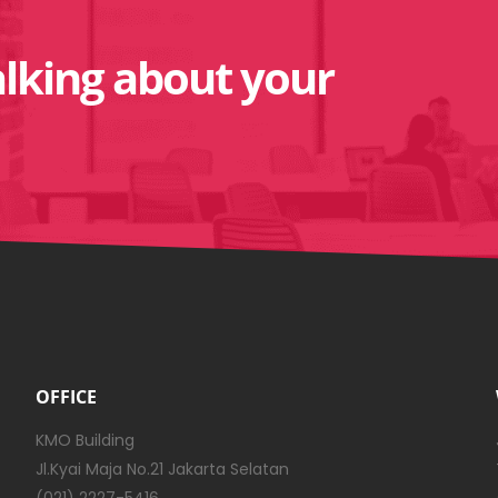
alking about your
OFFICE
KMO Building
Jl.Kyai Maja No.21 Jakarta Selatan