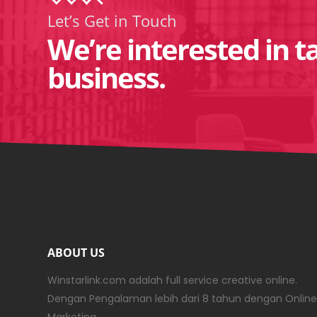
Let’s Get in Touch
We’re interested in t
business.
ABOUT US
Winstarlink.com adalah full service creative online.
Dengan Pengalaman lebih dari 8 tahun dengan Online