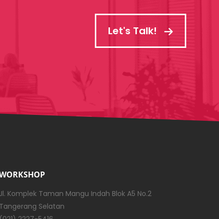
Let's Talk!
WORKSHOP
Jl. Komplek Taman Mangu Indah Blok A5 No.2
Tangerang Selatan