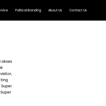
rvice
Political Branding
About Us
Contact Us
 akses
uk
isitor,
ting
 Super
 Super